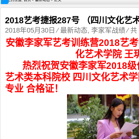
现在的位置:
首页
>
最新动态
> 正文
2018艺考捷报287号 （四川文化艺
2018年05月30日
⁄
最新动态
,
李家军战绩
⁄ 共
安徽李家军艺考训练营2019结业考
2020届安徽李家军艺考训练营
安徽李家军艺考训练营2018艺考
化艺术学院 王
热烈祝贺安徽李家军2018级
艺术类本科院校 四川文化艺术学
专业 合格证！