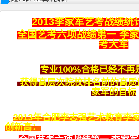
现在位置 >
首页
> 2013李家军艺考战绩
2013李家军艺考战绩
全国艺考六项战绩第一 李
安徽李家军艺考训练营2019结业考
2020届安徽李家军艺考训练营
考大军
专业100%合格已经不
获得高层次院校排名前的高质
家军的目标
2013年合肥李志强艺术教育李
创新高：