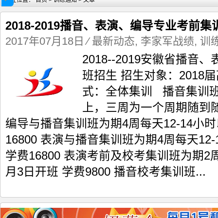
现在位置：
首页
>
训练通知
> 文章
2018-2019播音、表演、编导专业考前
2017年07月18日
⁄
最新动态
,
李家军战绩
,
训
2018--2019安徽省播
安徽李家军艺考训练营2019结业考
2020届安徽李家军艺考训练营
班招生 招生对象：2018
式：全体集训 播音集训班为
上，三周为一个周期随到随
编导与播音集训班为期4周每天12-14小时
16800 表演与播音集训班为期4周每天12-
学费16800 表演考前及校考集训班为期2周
月3日开班 学费9800 播音校考集训班...